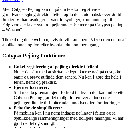
Med Calypso Pejling kan du på din telefon registrere en
grundvandspejling direkte i felten og få den automatisk overført til
Jupiter. Vi har løsninger til vandforsyninger, kommuner og til
rådgivere der laver synkronpejlerunder. Se mere på Calypso pejling
– WatsonC.
Tilmeld dig dette webinar, hvis du vil høre mere. Vi viser en demo af
applikationen og fortæller hvordan du kommer i gang.
Calypso Pejling funktioner
Enkel registrering af pejling direkte i felten!
Nu er det slut med at skrive pejlepunkterne ned på et stykke
papir og prøve at finde dem senere. Nu kan I gøre det hele i
felten, nemt og praktisk.
Fjerner barrierer:
Slut med begrænsninger i forhold til, hvem der kan indberette.
Calypso Pejling gør det muligt for enhver at indsende
pejlinger direkte til Jupiter uden unødvendige forhindringer.
Feltarbejde simplificeret:
På mobilen kan I nu nemt indtaste pejlinger i felten og se
øjeblikkelige sammenligninger med tidligere målinger. Vi har
gjort det let og smidigt!