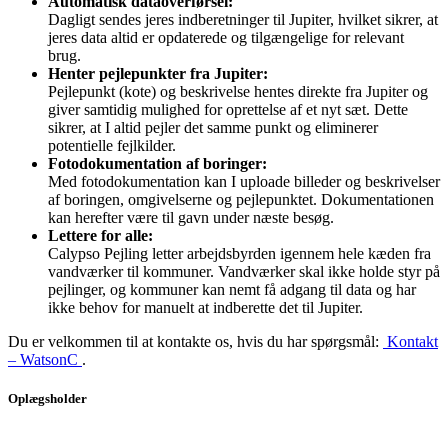
Automatisk dataoverførsel:
Dagligt sendes jeres indberetninger til Jupiter, hvilket sikrer, at
jeres data altid er opdaterede og tilgængelige for relevant
brug.
Henter pejlepunkter fra Jupiter:
Pejlepunkt (kote) og beskrivelse hentes direkte fra Jupiter og
giver samtidig mulighed for oprettelse af et nyt sæt. Dette
sikrer, at I altid pejler det samme punkt og eliminerer
potentielle fejlkilder.
Fotodokumentation af boringer:
Med fotodokumentation kan I uploade billeder og beskrivelser
af boringen, omgivelserne og pejlepunktet. Dokumentationen
kan herefter være til gavn under næste besøg.
Lettere for alle:
Calypso Pejling letter arbejdsbyrden igennem hele kæden fra
vandværker til kommuner. Vandværker skal ikke holde styr på
pejlinger, og kommuner kan nemt få adgang til data og har
ikke behov for manuelt at indberette det til Jupiter.
Du er velkommen til at kontakte os, hvis du har spørgsmål:
Kontakt
– WatsonC
.
Oplægsholder