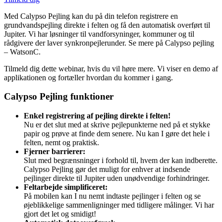
Med Calypso Pejling kan du på din telefon registrere en
grundvandspejling direkte i felten og få den automatisk overført til
Jupiter. Vi har løsninger til vandforsyninger, kommuner og til
rådgivere der laver synkronpejlerunder. Se mere på Calypso pejling
– WatsonC.
Tilmeld dig dette webinar, hvis du vil høre mere. Vi viser en demo af
applikationen og fortæller hvordan du kommer i gang.
Calypso Pejling funktioner
Enkel registrering af pejling direkte i felten!
Nu er det slut med at skrive pejlepunkterne ned på et stykke
papir og prøve at finde dem senere. Nu kan I gøre det hele i
felten, nemt og praktisk.
Fjerner barrierer:
Slut med begrænsninger i forhold til, hvem der kan indberette.
Calypso Pejling gør det muligt for enhver at indsende
pejlinger direkte til Jupiter uden unødvendige forhindringer.
Feltarbejde simplificeret:
På mobilen kan I nu nemt indtaste pejlinger i felten og se
øjeblikkelige sammenligninger med tidligere målinger. Vi har
gjort det let og smidigt!