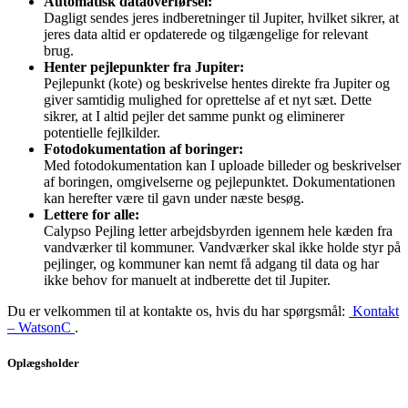
Automatisk dataoverførsel:
Dagligt sendes jeres indberetninger til Jupiter, hvilket sikrer, at
jeres data altid er opdaterede og tilgængelige for relevant
brug.
Henter pejlepunkter fra Jupiter:
Pejlepunkt (kote) og beskrivelse hentes direkte fra Jupiter og
giver samtidig mulighed for oprettelse af et nyt sæt. Dette
sikrer, at I altid pejler det samme punkt og eliminerer
potentielle fejlkilder.
Fotodokumentation af boringer:
Med fotodokumentation kan I uploade billeder og beskrivelser
af boringen, omgivelserne og pejlepunktet. Dokumentationen
kan herefter være til gavn under næste besøg.
Lettere for alle:
Calypso Pejling letter arbejdsbyrden igennem hele kæden fra
vandværker til kommuner. Vandværker skal ikke holde styr på
pejlinger, og kommuner kan nemt få adgang til data og har
ikke behov for manuelt at indberette det til Jupiter.
Du er velkommen til at kontakte os, hvis du har spørgsmål:
Kontakt
– WatsonC
.
Oplægsholder