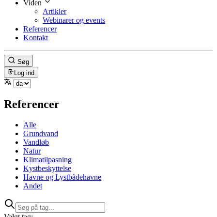
Viden
Artikler
Webinarer og events
Referencer
Kontakt
Søg
Log ind
Referencer
Alle
Grundvand
Vandløb
Natur
Klimatilpasning
Kystbeskyttelse
Havne og Lystbådehavne
Andet
Valgt tag: