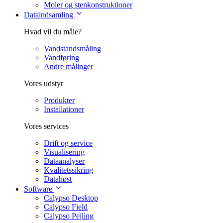
Moler og stenkonstruktioner
Dataindsamling
Hvad vil du måle?
Vandstandsmåling
Vandføring
Andre målinger
Vores udstyr
Produkter
Installationer
Vores services
Drift og service
Visualisering
Dataanalyser
Kvalitetssikring
Datahøst
Software
Calypso Desktop
Calypso Field
Calypso Pejling