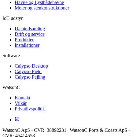
Havne og Lystbådehavne
Moler og stenkonstruktioner
IoT udstyr
Dataindsamling
Drift og service
Produkter
Installationer
Software
Calypso Desktop
Calypso Field
Calypso Pejling
WatsonC
Kontakt
Vilkår
Privatlivspolitik
WatsonC ApS - CVR: 38892231 | WatsonC Ports & Coasts ApS -
CVR: 45414558