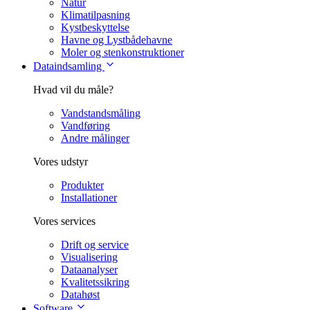
Natur
Klimatilpasning
Kystbeskyttelse
Havne og Lystbådehavne
Moler og stenkonstruktioner
Dataindsamling
Hvad vil du måle?
Vandstandsmåling
Vandføring
Andre målinger
Vores udstyr
Produkter
Installationer
Vores services
Drift og service
Visualisering
Dataanalyser
Kvalitetssikring
Datahøst
Software