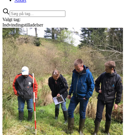
Andet
Valgt tag:
Indvindingstilladelser