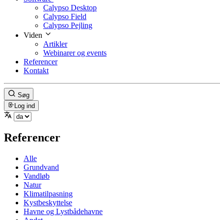
Calypso Desktop
Calypso Field
Calypso Pejling
Viden
Artikler
Webinarer og events
Referencer
Kontakt
Søg
Log ind
Referencer
Alle
Grundvand
Vandløb
Natur
Klimatilpasning
Kystbeskyttelse
Havne og Lystbådehavne