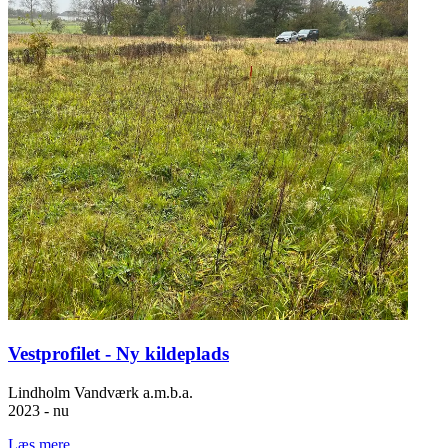
Vestprofilet - Ny kildeplads
Lindholm Vandværk a.m.b.a.
2023 - nu
Læs mere