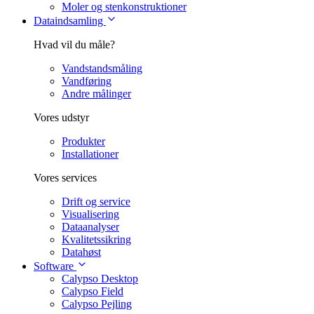
Moler og stenkonstruktioner
Dataindsamling
Hvad vil du måle?
Vandstandsmåling
Vandføring
Andre målinger
Vores udstyr
Produkter
Installationer
Vores services
Drift og service
Visualisering
Dataanalyser
Kvalitetssikring
Datahøst
Software
Calypso Desktop
Calypso Field
Calypso Pejling