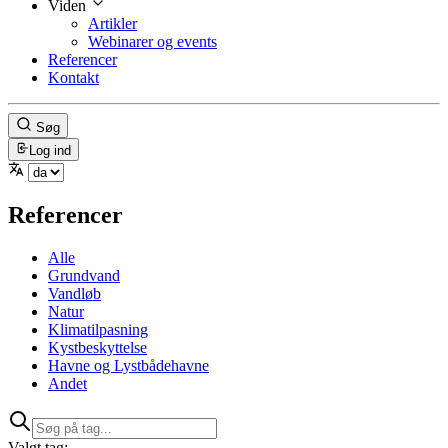
Viden
Artikler
Webinarer og events
Referencer
Kontakt
Søg
Log ind
Referencer
Alle
Grundvand
Vandløb
Natur
Klimatilpasning
Kystbeskyttelse
Havne og Lystbådehavne
Andet
Valgt tag: