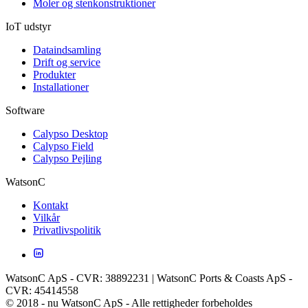
Moler og stenkonstruktioner
IoT udstyr
Dataindsamling
Drift og service
Produkter
Installationer
Software
Calypso Desktop
Calypso Field
Calypso Pejling
WatsonC
Kontakt
Vilkår
Privatlivspolitik
WatsonC ApS - CVR: 38892231 | WatsonC Ports & Coasts ApS -
CVR: 45414558
© 2018 - nu WatsonC ApS - Alle rettigheder forbeholdes