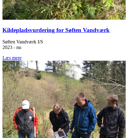
Kildepladsvurdering for Søften Vandværk
Søften Vandværk I/S
2023 - nu
Læs mere