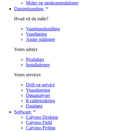
Moler og stenkonstruktioner
Dataindsamling
Hvad vil du måle?
Vandstandsmåling
Vandføring
Andre målinger
Vores udstyr
Produkter
Installationer
Vores services
Drift og service
Visualisering
Dataanalyser
Kvalitetssikring
Datahøst
Software
Calypso Desktop
Calypso Field
Calypso Pejling