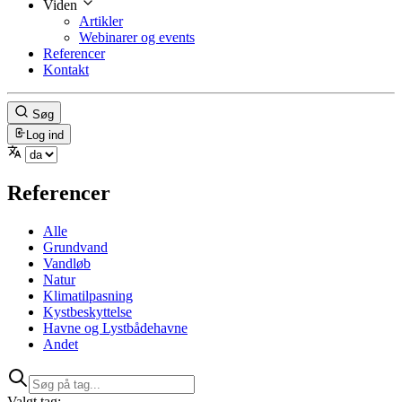
Viden
Artikler
Webinarer og events
Referencer
Kontakt
Søg
Log ind
Referencer
Alle
Grundvand
Vandløb
Natur
Klimatilpasning
Kystbeskyttelse
Havne og Lystbådehavne
Andet
Valgt tag: