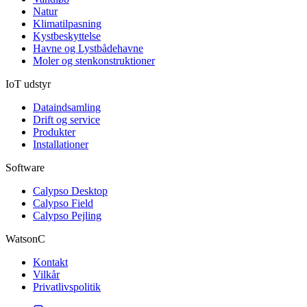
Natur
Klimatilpasning
Kystbeskyttelse
Havne og Lystbådehavne
Moler og stenkonstruktioner
IoT udstyr
Dataindsamling
Drift og service
Produkter
Installationer
Software
Calypso Desktop
Calypso Field
Calypso Pejling
WatsonC
Kontakt
Vilkår
Privatlivspolitik