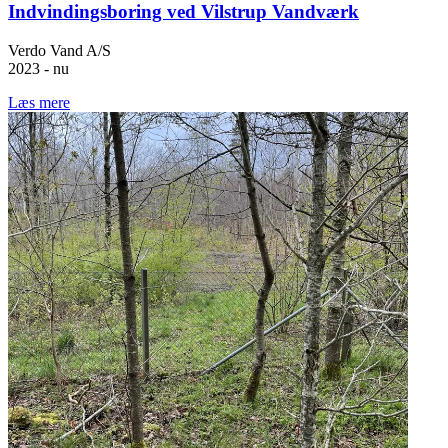
Indvindingsboring ved Vilstrup Vandværk
Verdo Vand A/S
2023 - nu
Læs mere