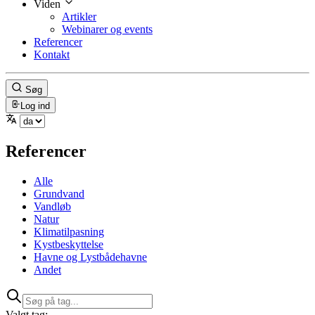
Viden
Artikler
Webinarer og events
Referencer
Kontakt
Søg
Log ind
Referencer
Alle
Grundvand
Vandløb
Natur
Klimatilpasning
Kystbeskyttelse
Havne og Lystbådehavne
Andet
Valgt tag: