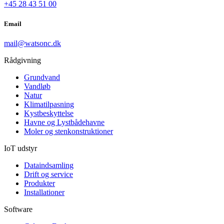
+45 28 43 51 00
Email
mail@watsonc.dk
Rådgivning
Grundvand
Vandløb
Natur
Klimatilpasning
Kystbeskyttelse
Havne og Lystbådehavne
Moler og stenkonstruktioner
IoT udstyr
Dataindsamling
Drift og service
Produkter
Installationer
Software