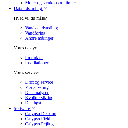
Moler og stenkonstruktioner
Dataindsamling
Hvad vil du måle?
Vandstandsmåling
Vandføring
Andre målinger
Vores udstyr
Produkter
Installationer
Vores services
Drift og service
Visualisering
Dataanalyser
Kvalitetssikring
Datahøst
Software
Calypso Desktop
Calypso Field
Calypso Pejling