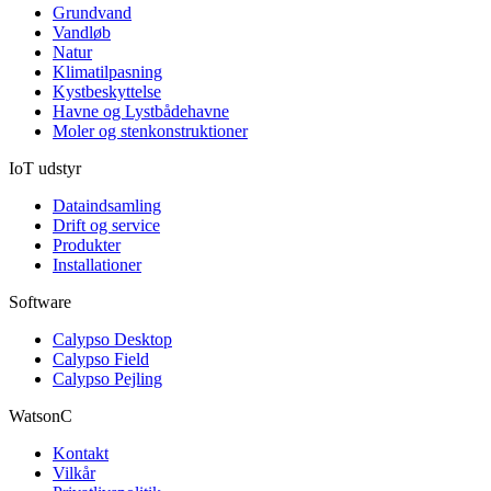
Grundvand
Vandløb
Natur
Klimatilpasning
Kystbeskyttelse
Havne og Lystbådehavne
Moler og stenkonstruktioner
IoT udstyr
Dataindsamling
Drift og service
Produkter
Installationer
Software
Calypso Desktop
Calypso Field
Calypso Pejling
WatsonC
Kontakt
Vilkår