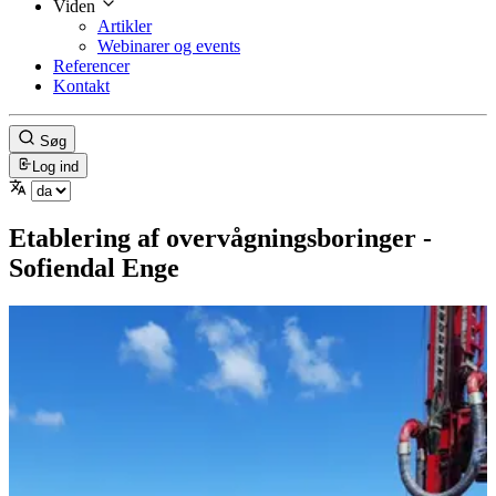
Viden
Artikler
Webinarer og events
Referencer
Kontakt
Søg
Log ind
Etablering af overvågningsboringer -
Sofiendal Enge