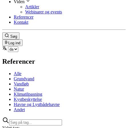
Viden
Artikler
Webinarer og events
Referencer
Kontakt
Søg
Log ind
Referencer
Alle
Grundvand
Vandløb
Natur
Klimatilpasning
Kystbeskyttelse
Havne og Lystbådehavne
Andet
Valgt tag: