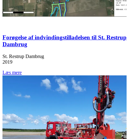
Forøgelse af indvindingstilladelsen til St. Restrup
Dambrug
St. Restrup Dambrug
2019
Læs mere