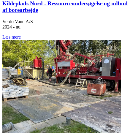
Kildeplads Nord - Ressourceundersøgelse og udbud
af borearbejde
Verdo Vand A/S
2024 - nu
Læs mere