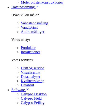
Moler og stenkonstruktioner
Dataindsamling
Hvad vil du måle?
Vandstandsmåling
Vandføring
Andre målinger
Vores udstyr
Produkter
Installationer
Vores services
Drift og service
Visualisering
Dataanalyser
Kvalitetssikring
Datahøst
Software
Calypso Desktop
Calypso Field
Calypso Pejling