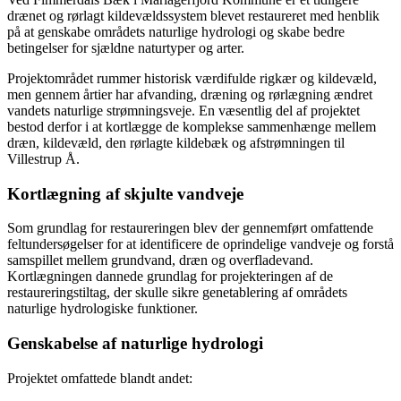
drænet og rørlagt kildevældssystem blevet restaureret med henblik
på at genskabe områdets naturlige hydrologi og skabe bedre
betingelser for sjældne naturtyper og arter.
Projektområdet rummer historisk værdifulde rigkær og kildevæld,
men gennem årtier har afvanding, dræning og rørlægning ændret
vandets naturlige strømningsveje. En væsentlig del af projektet
bestod derfor i at kortlægge de komplekse sammenhænge mellem
dræn, kildevæld, den rørlagte kildebæk og afstrømningen til
Villestrup Å.
Kortlægning af skjulte vandveje
Som grundlag for restaureringen blev der gennemført omfattende
feltundersøgelser for at identificere de oprindelige vandveje og forstå
samspillet mellem grundvand, dræn og overfladevand.
Kortlægningen dannede grundlag for projekteringen af de
restaureringstiltag, der skulle sikre genetablering af områdets
naturlige hydrologiske funktioner.
Genskabelse af naturlige hydrologi
Projektet omfattede blandt andet: