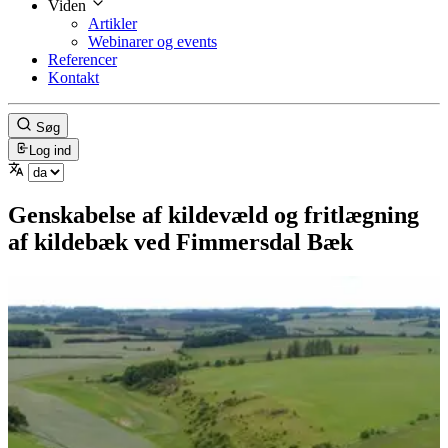
Viden
Artikler
Webinarer og events
Referencer
Kontakt
Søg
Log ind
Genskabelse af kildevæld og fritlægning
af kildebæk ved Fimmersdal Bæk