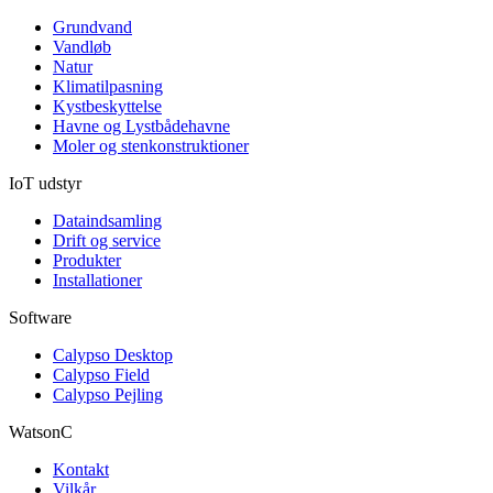
Grundvand
Vandløb
Natur
Klimatilpasning
Kystbeskyttelse
Havne og Lystbådehavne
Moler og stenkonstruktioner
IoT udstyr
Dataindsamling
Drift og service
Produkter
Installationer
Software
Calypso Desktop
Calypso Field
Calypso Pejling
WatsonC
Kontakt
Vilkår