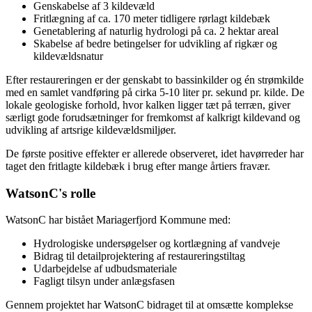
Genskabelse af 3 kildevæld
Fritlægning af ca. 170 meter tidligere rørlagt kildebæk
Genetablering af naturlig hydrologi på ca. 2 hektar areal
Skabelse af bedre betingelser for udvikling af rigkær og
kildevældsnatur
Efter restaureringen er der genskabt to bassinkilder og én strømkilde
med en samlet vandføring på cirka 5-10 liter pr. sekund pr. kilde. De
lokale geologiske forhold, hvor kalken ligger tæt på terræn, giver
særligt gode forudsætninger for fremkomst af kalkrigt kildevand og
udvikling af artsrige kildevældsmiljøer.
De første positive effekter er allerede observeret, idet havørreder har
taget den fritlagte kildebæk i brug efter mange årtiers fravær.
WatsonC's rolle
WatsonC har bistået Mariagerfjord Kommune med:
Hydrologiske undersøgelser og kortlægning af vandveje
Bidrag til detailprojektering af restaureringstiltag
Udarbejdelse af udbudsmateriale
Fagligt tilsyn under anlægsfasen
Gennem projektet har WatsonC bidraget til at omsætte komplekse