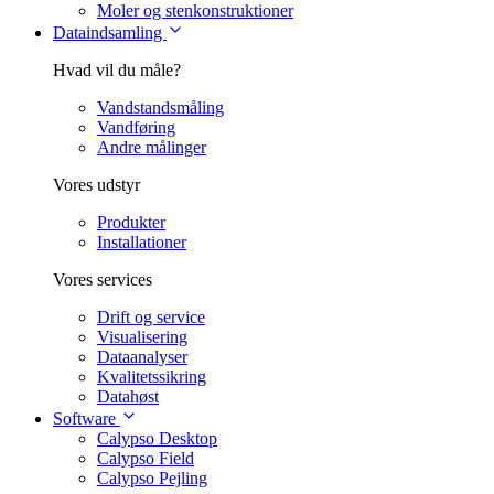
Moler og stenkonstruktioner
Dataindsamling
Hvad vil du måle?
Vandstandsmåling
Vandføring
Andre målinger
Vores udstyr
Produkter
Installationer
Vores services
Drift og service
Visualisering
Dataanalyser
Kvalitetssikring
Datahøst
Software
Calypso Desktop
Calypso Field
Calypso Pejling