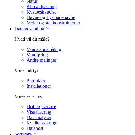
Natur
Klimatilpasning
Kystbeskyttelse
Havne og Lystbådehavne
Moler og stenkonstruktioner
Dataindsamling
Hvad vil du måle?
Vandstandsmåling
Vandføring
Andre målinger
Vores udstyr
Produkter
Installationer
Vores services
Drift og service
Visualisering
Dataanalyser
Kvalitetssikring
Datahøst
Software