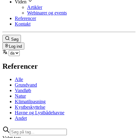
Viden
Artikler
Webinarer og events
Referencer
Kontakt
Søg
Log ind
Referencer
Alle
Grundvand
Vandløb
Natur
Klimatilpasning
Kystbeskyttelse
Havne og Lystbådehavne
Andet
Valgt tag: