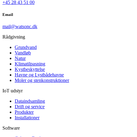
+45 28 43 51 00
Email
mail@watsonc.dk
Rådgivning
Grundvand
Vandløb
Natur
Klimatilpasning
Kystbeskyttelse
Havne og Lystbådehavne
Moler og stenkonstruktioner
IoT udstyr
Dataindsamling
Drift og service
Produkter
Installationer
Software