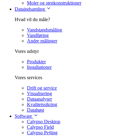
Moler og stenkonstruktioner
Dataindsamling
Hvad vil du måle?
Vandstandsmåling
Vandføring
Andre målinger
Vores udstyr
Produkter
Installationer
Vores services
Drift og service
Visualisering
Dataanalyser
Kvalitetssikring
Datahøst
Software
Calypso Desktop
Calypso Field
Calypso Pejling