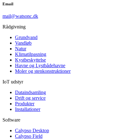
Email
mail@watsonc.dk
Rådgivning
Grundvand
Vandløb
Natur
Klimatilpasning
Kystbeskyttelse
Havne og Lystbådehavne
Moler og stenkonstruktioner
IoT udstyr
Dataindsamling
Drift og service
Produkter
Installationer
Software
Calypso Desktop
Calypso Field