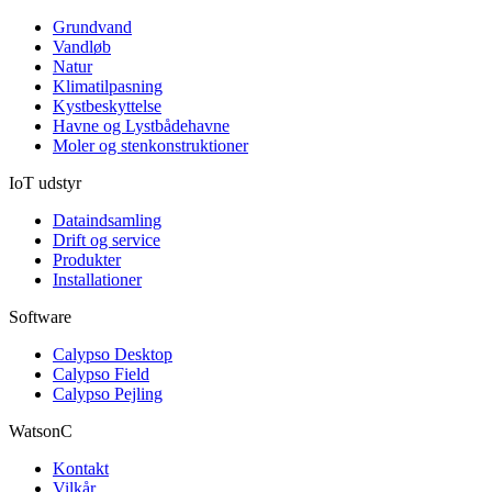
Grundvand
Vandløb
Natur
Klimatilpasning
Kystbeskyttelse
Havne og Lystbådehavne
Moler og stenkonstruktioner
IoT udstyr
Dataindsamling
Drift og service
Produkter
Installationer
Software
Calypso Desktop
Calypso Field
Calypso Pejling
WatsonC
Kontakt
Vilkår