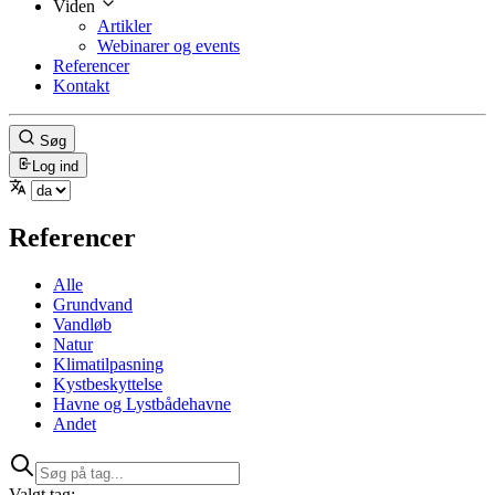
Viden
Artikler
Webinarer og events
Referencer
Kontakt
Søg
Log ind
Referencer
Alle
Grundvand
Vandløb
Natur
Klimatilpasning
Kystbeskyttelse
Havne og Lystbådehavne
Andet
Valgt tag: