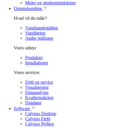
Moler og stenkonstruktioner
Dataindsamling
Hvad vil du måle?
Vandstandsmåling
Vandføring
Andre målinger
Vores udstyr
Produkter
Installationer
Vores services
Drift og service
Visualisering
Dataanalyser
Kvalitetssikring
Datahøst
Software
Calypso Desktop
Calypso Field
Calypso Pejling