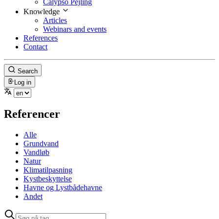
Calypso Pejling
Knowledge
Articles
Webinars and events
References
Contact
Search
Log in
Referencer
Alle
Grundvand
Vandløb
Natur
Klimatilpasning
Kystbeskyttelse
Havne og Lystbådehavne
Andet