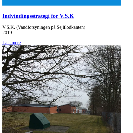
Indvindingsstrategi for V.S.K
V.S.K. (Vandforsyningen på Sejlflodkanten)
2019
Læs mere