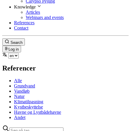
Calypso Pejling
Knowledge
Articles
Webinars and events
References
Contact
Search
Log in
Referencer
Alle
Grundvand
Vandløb
Natur
Klimatilpasning
Kystbeskyttelse
Havne og Lystbådehavne
Andet