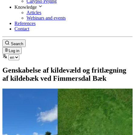
Calypso Pejling
Knowledge
Articles
Webinars and events
References
Contact
Search
Log in
Genskabelse af kildevæld og fritlægning
af kildebæk ved Fimmersdal Bæk