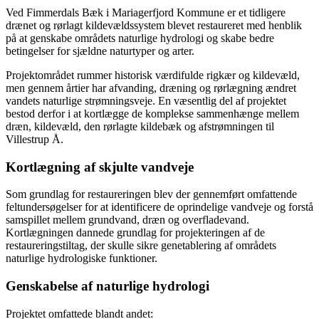
Ved Fimmerdals Bæk i Mariagerfjord Kommune er et tidligere
drænet og rørlagt kildevældssystem blevet restaureret med henblik
på at genskabe områdets naturlige hydrologi og skabe bedre
betingelser for sjældne naturtyper og arter.
Projektområdet rummer historisk værdifulde rigkær og kildevæld,
men gennem årtier har afvanding, dræning og rørlægning ændret
vandets naturlige strømningsveje. En væsentlig del af projektet
bestod derfor i at kortlægge de komplekse sammenhænge mellem
dræn, kildevæld, den rørlagte kildebæk og afstrømningen til
Villestrup Å.
Kortlægning af skjulte vandveje
Som grundlag for restaureringen blev der gennemført omfattende
feltundersøgelser for at identificere de oprindelige vandveje og forstå
samspillet mellem grundvand, dræn og overfladevand.
Kortlægningen dannede grundlag for projekteringen af de
restaureringstiltag, der skulle sikre genetablering af områdets
naturlige hydrologiske funktioner.
Genskabelse af naturlige hydrologi
Projektet omfattede blandt andet: