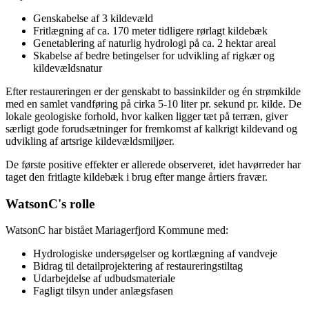
Genskabelse af 3 kildevæld
Fritlægning af ca. 170 meter tidligere rørlagt kildebæk
Genetablering af naturlig hydrologi på ca. 2 hektar areal
Skabelse af bedre betingelser for udvikling af rigkær og
kildevældsnatur
Efter restaureringen er der genskabt to bassinkilder og én strømkilde
med en samlet vandføring på cirka 5-10 liter pr. sekund pr. kilde. De
lokale geologiske forhold, hvor kalken ligger tæt på terræn, giver
særligt gode forudsætninger for fremkomst af kalkrigt kildevand og
udvikling af artsrige kildevældsmiljøer.
De første positive effekter er allerede observeret, idet havørreder har
taget den fritlagte kildebæk i brug efter mange årtiers fravær.
WatsonC's rolle
WatsonC har bistået Mariagerfjord Kommune med:
Hydrologiske undersøgelser og kortlægning af vandveje
Bidrag til detailprojektering af restaureringstiltag
Udarbejdelse af udbudsmateriale
Fagligt tilsyn under anlægsfasen