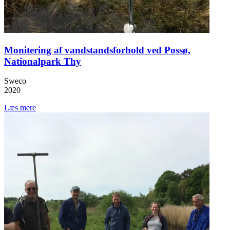
Monitering af vandstandsforhold ved Possø,
Nationalpark Thy
Sweco
2020
Læs mere