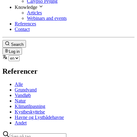
Calypso Pejling
Knowledge
Articles
Webinars and events
References
Contact
Search
Log in
Referencer
Alle
Grundvand
Vandløb
Natur
Klimatilpasning
Kystbeskyttelse
Havne og Lystbådehavne
Andet