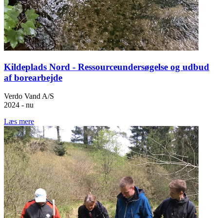
Kildeplads Nord - Ressourceundersøgelse og udbud
af borearbejde
Verdo Vand A/S
2024 - nu
Læs mere